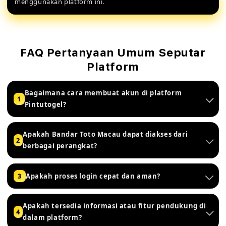
menggunakan platform ini.
FAQ Pertanyaan Umum Seputar
Platform
Bagaimana cara membuat akun di platform
1
Pintutogel?
Apakah Bandar Toto Macau dapat diakses dari
2
berbagai perangkat?
Apakah proses login cepat dan aman?
3
Apakah tersedia informasi atau fitur pendukung di
4
dalam platform?